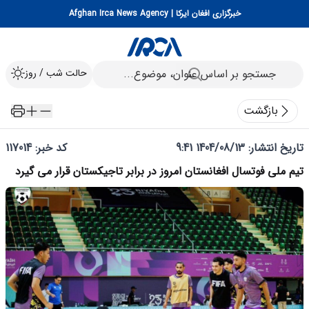
خبرگزاری افغان ایرکا | Afghan Irca News Agency
حالت شب / روز
بازگشت
تاریخ انتشار:
1404/08/13 9:41
کد خبر: 117014
تیم ملی فوتسال افغانستان امروز در برابر تاجیکستان قرار می گیرد