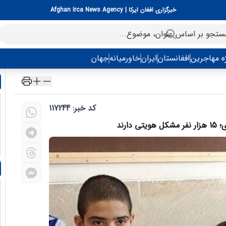
خبرگزاری افغان ایرکا | Afghan Irca News Agency
ه مهاجرین
افغانستان
ایران
خاورمیانه
جهان
کد خبر: 117244