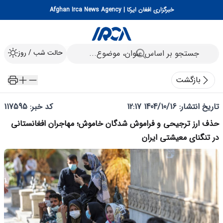
خبرگزاری افغان ایرکا | Afghan Irca News Agency
حالت شب / روز
بازگشت
تاریخ انتشار:
1404/10/16 12:17
کد خبر: 117595
حذف ارز ترجیحی و فراموش شدگان خاموش؛ مهاجران افغانستانی
در تنگنای معیشتی ایران