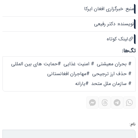
منبع: خبرگزاری افغان ایرکا
نویسنده: دکتر رفیعی
لینک کوتاه
تگ‌ها:
# بحران معیشتی
# امنیت غذایی
#حمایت های بین المللی
# حذف ارز ترجیحی
#مهاجران افغانستانی
# سازمان ملل متحد
#یارانه
نام: