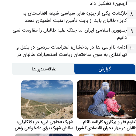
اربعین» تشکیل داد
بازگشت یکی از چهره های سیاسی شیعه افغانستان به
8
کابل؛ طالبان باید از بابت تأمین امنیت اطمینان دهند
جمهوری اسلامی ایران: ما جنگ علیه طالبان را مقاومت نمی
9
دانیم
ادامه ناآرامی ها در بدخشان؛ اعتراضات مردمی در یفتل و
10
تیراندازی به سوی ساختمان ریاست استخبارات طالبان در
فیض آباد
گزارش
علاقه‌مندی‌ها
داوم فقر و بیکاری؛ کارنامه ناکام
شهرک «حاجی نبی» در بلاتکلیفی؛
البان در مهار بحران اقتصادی کشور}
ساکنان شهرک برای دادخواهی راهی
قندهار شدند}