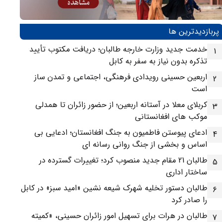
پربازدیدترین ها
خدمت جدید وزارت خارجه طالبان؛ دریافت مکتوب تأیید
1
تذکره بدون نیاز به سفر به کابل
اربعین حسینی رویدادی فرهنگی، اجتماعی و تمدن ساز
2
است
کربلای معلا در آستانه اربعین؛ از حضور زائران تا همدلی
3
موکب های افغانستانی
ادعای پیوستن فاطمیون به جنگ افغانستان؛ ادعایی بی
4
اساس و بخشی از جنگ روانی رسانه ای
طالبان 21 مقام جدید منصوب کرد؛ تغییرات گسترده در
5
ساختار اداری
طالبان دستور تخلیه شهرک شیعه نشین «امید سبز» در کابل
6
را صادر کرد
طالبان در هرات برای تسهیل امور زائران حسینی، «کمیته
7