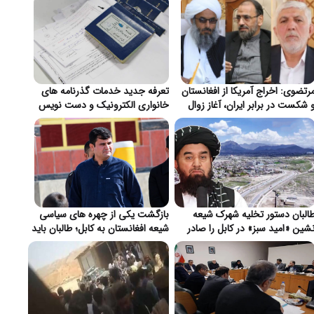
رتضوی: اخراج آمریکا از افغانستان
تعرفه جدید خدمات گذرنامه های
 شکست در برابر ایران، آغاز زوال
خانواری الکترونیک و دست نویس
ژمونی واشنگتن}
در ایران اعلام شد}
البان دستور تخلیه شهرک شیعه
بازگشت یکی از چهره های سیاسی
شین «امید سبز» در کابل را صادر
شیعه افغانستان به کابل؛ طالبان باید
رد}
از بابت تأمین امنیت اطمینان دهند}