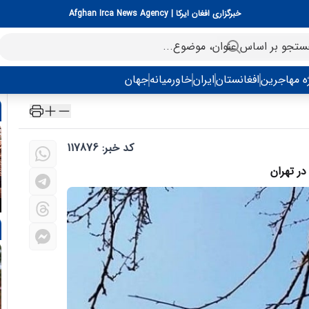
خبرگزاری افغان ایرکا | Afghan Irca News Agency
ه مهاجرین
افغانستان
ایران
خاورمیانه
جهان
کد خبر: 117876
ر تهران