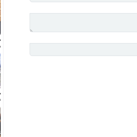
م
و
ه
ط
ن
ک