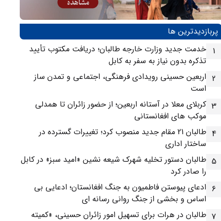
پربازدیدترین ها
خدمت جدید وزارت خارجه طالبان؛ دریافت مکتوب تأیید
1
تذکره بدون نیاز به سفر به کابل
اربعین حسینی رویدادی فرهنگی، اجتماعی و تمدن ساز
2
است
کربلای معلا در آستانه اربعین؛ از حضور زائران تا همدلی
3
موکب های افغانستانی
طالبان 21 مقام جدید منصوب کرد؛ تغییرات گسترده در
4
ساختار اداری
طالبان دستور تخلیه شهرک شیعه نشین «امید سبز» در کابل
5
را صادر کرد
ادعای پیوستن فاطمیون به جنگ افغانستان؛ ادعایی بی
6
اساس و بخشی از جنگ روانی رسانه ای
طالبان در هرات برای تسهیل امور زائران حسینی، «کمیته
7