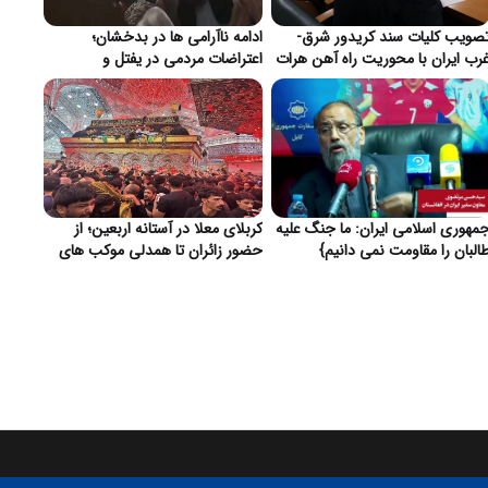
صویب کلیات سند کریدور شرق-
ادامه ناآرامی ها در بدخشان؛
رب ایران با محوریت راه آهن هرات
اعتراضات مردمی در یفتل و
 مزارشریف }
تیراندازی به سوی ساختمان ریاست
استخبارات طالبان در فیض آباد}
مهوری اسلامی ایران: ما جنگ علیه
کربلای معلا در آستانه اربعین؛ از
البان را مقاومت نمی دانیم}
حضور زائران تا همدلی موکب های
افغانستانی}