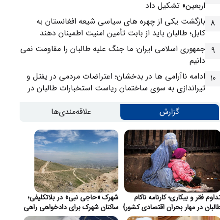
اربعین» تشکیل داد
بازگشت یکی از چهره های سیاسی شیعه افغانستان به
8
کابل؛ طالبان باید از بابت تأمین امنیت اطمینان دهند
جمهوری اسلامی ایران: ما جنگ علیه طالبان را مقاومت نمی
9
دانیم
ادامه ناآرامی ها در بدخشان؛ اعتراضات مردمی در یفتل و
10
تیراندازی به سوی ساختمان ریاست استخبارات طالبان در
فیض آباد
گزارش
علاقه‌مندی‌ها
داوم فقر و بیکاری؛ کارنامه ناکام
شهرک «حاجی نبی» در بلاتکلیفی؛
البان در مهار بحران اقتصادی کشور}
ساکنان شهرک برای دادخواهی راهی
قندهار شدند}