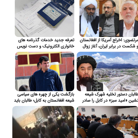
رتضوی: اخراج آمریکا از افغانستان
تعرفه جدید خدمات گذرنامه های
 شکست در برابر ایران، آغاز زوال
خانواری الکترونیک و دست نویس
ژمونی واشنگتن}
در ایران اعلام شد}
البان دستور تخلیه شهرک شیعه
بازگشت یکی از چهره های سیاسی
شین «امید سبز» در کابل را صادر
شیعه افغانستان به کابل؛ طالبان باید
رد}
از بابت تأمین امنیت اطمینان دهند}