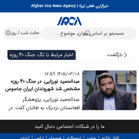
خبرگزاری افغان ایرکا | Afghan Irca News Agency
حالت شب / روز
بازگشت
اخبار مرتبط با تگ: جنگ 40 روزه
1405/03/08 17:59
عبدالحمید نورزایی: در جنگ 40 روزه
مشخص شد شهروندان ایران جاسوس
بودند نه افغانستانی ها
عبدالحمید نورزایی، پژوهشگر
افغانستان نزدیک به طالبان گفت: در
روزهای ابتدایی جنگ 12 روزه بسیاری
تلاش می کردند تمامی مسائل مربوط
ما را در شبکات اجتماعی دنبال کنید
به نفوذ، جاسوسی یا حملات را به اتباع
کانال تلگرام
یوتوب
اینستاگرام
فیسبوک
ایکس
آپارات