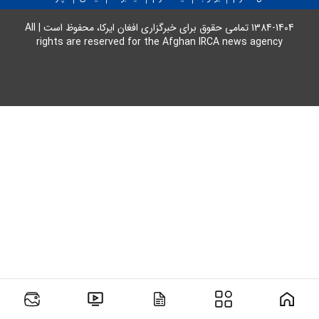
افغانستان نسبت دهند، در حالی که در
جنگ 40 روزه مشخص شد بخشی از
1384-1404 تمامی حقوق برای خبرگزاری افغان ایرکا، محفوظ است | All
rights are reserved for the Afghan IRCA news agency
این اقدامات توسط شهروندان ایرانی
مخالف جمهوری اسلامی ایران صورت
گرفته است.