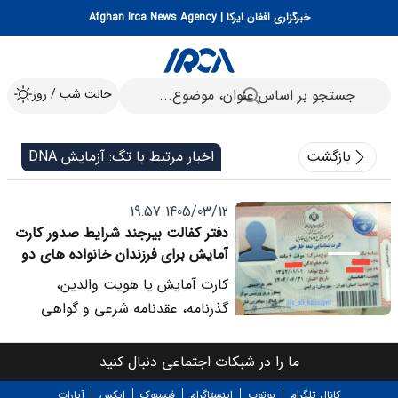
خبرگزاری افغان ایرکا | Afghan Irca News Agency
حالت شب / روز
بازگشت
اخبار مرتبط با تگ: آزمایش DNA
1405/03/12 19:57
دفتر کفالت بیرجند شرایط صدور کارت
آمایش برای فرزندان خانواده های دو
مدرکی را اعلام کرد
کارت آمایش یا هویت والدین،
گذرنامه، عقدنامه شرعی و گواهی
ولادت فرزند از جمله مدارک مورد نیاز
برای تشکیل پرونده است. همچنین در
ما را در شبکات اجتماعی دنبال کنید
صورت نداشتن گواهی ولادت، ارائه
کانال تلگرام
یوتوب
اینستاگرام
فیسبوک
ایکس
آپارات