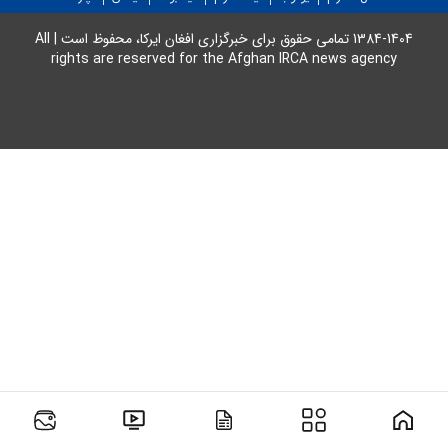
عکس پدر، مادر و فرزند به همراه
معرفی نامه آزمایش DNA الزامی
1384-1404 تمامی حقوق برای خبرگزاری افغان ایرکا، محفوظ است | All
rights are reserved for the Afghan IRCA news agency
خواهد بود.