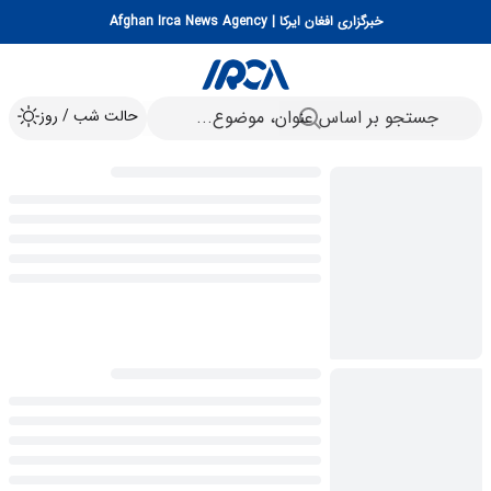
خبرگزاری افغان ایرکا | Afghan Irca News Agency
حالت شب / روز