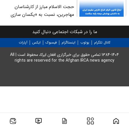
بسیاری از مهاجران افغانستانی
مصوبه دولت
حجت الاسلام مبارز از کارشناسان
احساس می کنند فاصله میان این شعار
مهاجرین، نسبت به «یکسان سازی
ها و واقعیت زندگی روزمره آنان هر روز
اجباری» حق بیمه ماهانه 7.36 میلیون
بیشتر می شود.
ریالی برای همه مهاجران هشدار داد و
ما را در شبکات اجتماعی دنبال کنید
خواستار طبقه بندی اقتصادی، پوشش
کانال تلگرام
یوتوب
اینستاگرام
فیسبوک
ایکس
آپارات
سرپایی و دارویی، و معافیت اقشار
آسیب پذیر شد.
1384-1404 تمامی حقوق برای خبرگزاری افغان ایرکا، محفوظ است | All
rights are reserved for the Afghan IRCA news agency