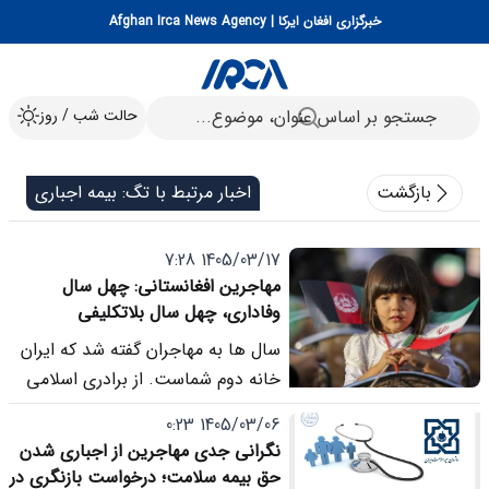
خبرگزاری افغان ایرکا | Afghan Irca News Agency
حالت شب / روز
بازگشت
اخبار مرتبط با تگ: بیمه اجباری
1405/03/17 7:28
مهاجرین افغانستانی: چهل سال
وفاداری، چهل سال بلاتکلیفی
سال ها به مهاجران گفته شد که ایران
خانه دوم شماست. از برادری اسلامی
گفته شد، از اشتراکات فرهنگی گفته
1405/03/06 0:23
شد و از میزبانی چند ده ساله جمهوری
نگرانی جدی مهاجرین از اجباری شدن
اسلامی سخن به میان آمد. اما امروز
حق بیمه سلامت؛ درخواست بازنگری در