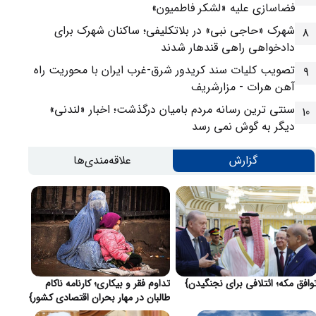
فضاسازی علیه «لشکر فاطمیون»
شهرک «حاجی نبی» در بلاتکلیفی؛ ساکنان شهرک برای
8
دادخواهی راهی قندهار شدند
تصویب کلیات سند کریدور شرق-غرب ایران با محوریت راه
9
آهن هرات - مزارشریف
سنتی ترین رسانه مردم بامیان درگذشت؛ اخبار «لندنی»
10
دیگر به گوش نمی رسد
گزارش
علاقه‌مندی‌ها
وافق مکه؛ ائتلافی برای نجنگیدن}
تداوم فقر و بیکاری؛ کارنامه ناکام
طالبان در مهار بحران اقتصادی کشور}