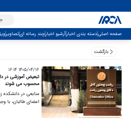
صفحه اصلی
دسته بندی اخبار
آرشیو اخبار
چند رسانه ای
تصاویر
ویژ
بازگشت
1405/04/16 16:14
تبعیض آموزشی در دا
محسوب می شوند
منابعی در دانشکده زب
اعضای طالبان، با وج
محسوب شده و در نهای
می شوند.