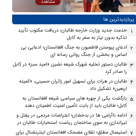
پربازدیدترین ها
خدمت جدید وزارت خارجه طالبان؛ دریافت مکتوب تأیید
1
تذکره بدون نیاز به سفر به کابل
ادعای پیوستن فاطمیون به جنگ افغانستان؛ ادعایی بی
2
اساس و بخشی از جنگ روانی رسانه ای
طالبان دستور تخلیه شهرک شیعه نشین «امید سبز» در کابل
3
را صادر کرد
طالبان در هرات برای تسهیل امور زائران حسینی، «کمیته
4
اربعین» تشکیل داد
بازگشت یکی از چهره های سیاسی شیعه افغانستان به
5
کابل؛ طالبان باید از بابت تأمین امنیت اطمینان دهند
ادامه ناآرامی ها در بدخشان؛ اعتراضات مردمی در یفتل و
6
تیراندازی به سوی ساختمان ریاست استخبارات طالبان در
فیض آباد
استیصال مطلق؛ تقلای مضحک افغانستان اینترنشنال برای
7