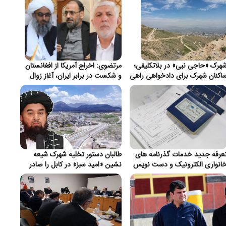
هرک «حاجی نبی» در بلاتکلیفی؛
مرتضوی: اخراج آمریکا از افغانستان
اکنان شهرک برای دادخواهی راهی
و شکست در برابر ایران، آغاز زوال
ندهار شدند}
هژمونی واشنگتن}
عرفه جدید خدمات گذرنامه های
طالبان دستور تخلیه شهرک شیعه
انواری الکترونیک و دست نویس
نشین «امید سبز» در کابل را صادر
ر ایران اعلام شد}
کرد}