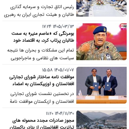
تأکید کردند
رئیس اتاق تجارت و سرمایه گذاری
طالبان و هیئت تجاری ایران به رهبری
سفیر این کشور در کابل، در نشستی بر
1405/03/13 17:24
گسترش همکاری های تجارتی، افزایش
بومرنگی که «عاصم منیر» به سمت
سرمایه گذاری، توسعه صادرات
طالبان پرتاب کرد، به اقتصاد خود
افغانستان به ایران و تقویت تعاملات
پاکستان خورده است!
تمام این مشکلات و بحران ها نتیجه
میان بخش خصوصی دو کشور تأکید
سیاست های نظامی و ماجراجویی
کردند.
های عاصم منیر است و این مردم
1405/01/07 15:58
هستند که از پیامدهای آن رنج می
موافقت نامۀ ساختار شورای تجارتی
برند.
افغانستان و اوزبیکستان به امضاء
رسید
در نخستین نشست شورای تجارتی
افغانستان و ازبکستان موافقت نامۀ
ساختار شورای تجارتی میان دو کشور
1404/11/30 11:20
به امضاء رسید.
مجوز صادرات مجدد محموله های
ترانزیت افغانستان از بنادر پاکستان