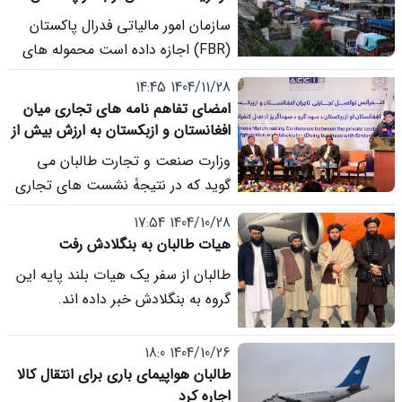
صادر شد
سازمان امور مالیاتی فدرال پاکستان
(FBR) اجازه داده است محموله های
ترانزیت افغانستان که ماه ها در چمن
1404/11/28 14:45
و کویته متوقف مانده بودند، به بنادر
امضای تفاهم نامه های تجاری میان
کراچی بازگردانده و دوباره صادر شوند.
افغانستان و ازبکستان به ارزش بیش از
300 میلیون دالر
وزارت صنعت و تجارت طالبان می
گوید که در نتیجۀ نشست های تجاری
میان تاجران افغانستان و ازبکستان،
1404/10/28 17:54
25 تفاهم نامه به ارزش بیش از 300
هیات طالبان به بنگلادش رفت
میلیون دالر در بخش های ساختمان،
طالبان از سفر یک هیات بلند پایه این
مواد خوراکی، زراعت، موبل و فرنیچر،
گروه به بنگلادش خبر داده اند.
لباس و ادویه به امضاء رسیده است.
1404/10/26 18:0
طالبان هواپیمای باری برای انتقال کالا
اجاره کرد