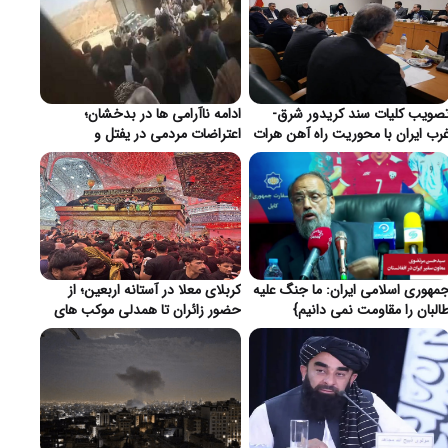
صویب کلیات سند کریدور شرق-
ادامه ناآرامی ها در بدخشان؛
رب ایران با محوریت راه آهن هرات
اعتراضات مردمی در یفتل و
 مزارشریف }
تیراندازی به سوی ساختمان ریاست
استخبارات طالبان در فیض آباد}
مهوری اسلامی ایران: ما جنگ علیه
کربلای معلا در آستانه اربعین؛ از
البان را مقاومت نمی دانیم}
حضور زائران تا همدلی موکب های
افغانستانی}