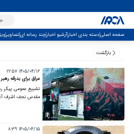
صفحه اصلی
دسته بندی اخبار
آرشیو اخبار
چند رسانه ای
تصاویر
ویژ
بازگشت
1405/04/16 22:57
عراق برای بدرقه رهب
تشییع عمومی پیکر رهب
مقدس نجف اشرف آغا
1405/04/15 8:39