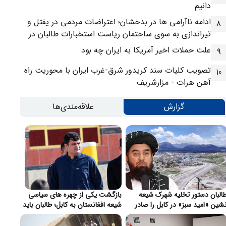
دانیم
ادامه ناآرامی ها در بدخشان؛ اعتراضات مردمی در یفتل و
8
تیراندازی به سوی ساختمان ریاست استخبارات طالبان در
فیض آباد
علت حملات اخیر آمریکا به ایران چه بود
9
تصویب کلیات سند کریدور شرق-غرب ایران با محوریت راه
10
آهن هرات - مزارشریف
گزارش
علاقه‌مندی‌ها
البان دستور تخلیه شهرک شیعه
بازگشت یکی از چهره های سیاسی
شین «امید سبز» در کابل را صادر
شیعه افغانستان به کابل؛ طالبان باید
رد}
از بابت تأمین امنیت اطمینان دهند}