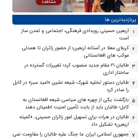
پربازدیدترین ها
اربعین حسینی رویدادی فرهنگی، اجتماعی و تمدن ساز
1
است
کربلای معلا در آستانه اربعین؛ از حضور زائران تا همدلی
2
موکب های افغانستانی
طالبان 21 مقام جدید منصوب کرد؛ تغییرات گسترده در
3
ساختار اداری
طالبان دستور تخلیه شهرک شیعه نشین «امید سبز» در کابل
4
را صادر کرد
بازگشت یکی از چهره های سیاسی شیعه افغانستان به
5
کابل؛ طالبان باید از بابت تأمین امنیت اطمینان دهند
طالبان در هرات برای تسهیل امور زائران حسینی، «کمیته
6
اربعین» تشکیل داد
جمهوری اسلامی ایران: ما جنگ علیه طالبان را مقاومت نمی
7