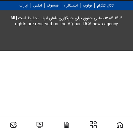
کانال تلگرام
یوتوب
اینستاگرام
فیسبوک
ایکس
آپارات
1384-1404 تمامی حقوق برای خبرگزاری افغان ایرکا، محفوظ است | All
rights are reserved for the Afghan IRCA news agency