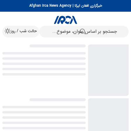
خبرگزاری افغان ایرکا | Afghan Irca News Agency
حالت شب / روز