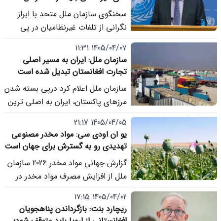
محافظت شوند
سخنگوی سازمان ملل متحد با ابراز
نگرانی از تلفات غیرنظامیان در پی
حملات رژیم نظامی پاکستان بر
1405/04/07 11:31
افغانستان گفته است که غیرنظامیان و
سازمان ملل: ایران به مسیر اصلی
زیرساخت های غیرنظامی باید در همه
تجارت افغانستان تبدیل شده است
زمان ها محافظت شوند.
سازمان ملل اعلام کرد درپی بسته شدن
مرزهای پاکستان، ایران به اصلی ترین
مسیر تجارت برای افغانستان تبدیل
1405/04/05 21:17
شده است.
یو ان اودی سی: مواد مخدر مصنوعی
تهدیدی رو به گسترش برای جهان است
گزارش جهانی مواد مخدر 2026 سازمان
ملل از افزایش مصرف مواد مخدر در
جهان و گسترش مواد مخدر مصنوعی
1405/04/02 17:15
خبر می دهد و کاهش تولید تریاک در
ریچارد بنت: بازگرداندن پناهجویان
افغانستان را یکی از مهم ترین تحولات
افغانستانی از اروپا باید متوقف شود؛