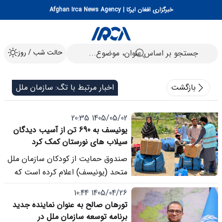
خبرگزاری افغان ایرکا | Afghan Irca News Agency
حالت شب / روز
بازگشت
اخبار مرتبط با تگ: سازمان ملل
1405/05/02 20:35
یونیسف به 690 تن از آسیب دیدگان
سیلاب های نورستان کمک کرد
صندوق حمایت از کودکان سازمان ملل
متحد (یونیسف) اعلام کرده است که
برای شماری از آسیب دیدگان سیلاب
1405/04/26 10:44
های اخیر در ولایت نورستان کمک های
تورهان صالح به عنوان نمایندۀ جدید
بشردوستانه توزیع کرده است.
برنامۀ توسعۀ سازمان ملل در