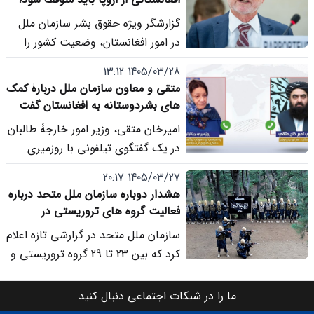
سال های اخیر می داند.
افغانستان همچنان «خطرناک» است
گزارشگر ویژه حقوق بشر سازمان ملل
در امور افغانستان، وضعیت کشور را
«خطرناک» توصیف کرده و از اتحادیه
1405/03/28 13:12
اروپا و کشورهای عضو خواسته است از
متقی و معاون سازمان ملل دربارۀ کمک
بازگرداندن اجباری پناهجویان
های بشردوستانه به افغانستان گفت
افغانستانی خودداری کنند.
وگو کردند
امیرخان متقی، وزیر امور خارجۀ طالبان
در یک گفتگوی تیلفونی با روزمیری
دیکارلو، معاون سرمنشی سازمان ملل
1405/03/27 20:17
در امور سیاسی و صلح صحبت کرده
هشدار دوباره سازمان ملل متحد درباره
است.
فعالیت گروه های تروریستی در
افغانستان
سازمان ملل متحد در گزارشی تازه اعلام
کرد که بین 23 تا 29 گروه تروریستی و
مسلح در افغانستان فعالیت می کنند
که تهدیدی جدی برای امنیت
ما را در شبکات اجتماعی دنبال کنید
افغانستان، کشورهای منطقه و جامعه