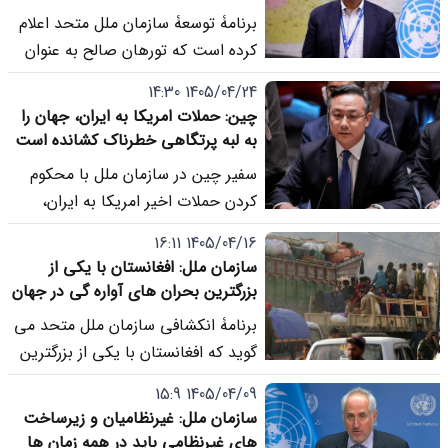
افغانستان کارش را آغاز کرد
برنامۀ توسعۀ سازمان ملل متحد اعلام
کرده است که تورهان صالح به عنوان
نمایندۀ جدید این نهاد در افغانستان،
1405/04/24 14:30
رسماً کارش را آغاز کرده است.
چین: حملات امریکا به ایران، جهان را
به لبه پرتگاهی خطرناک کشانده است
سفیر چین در سازمان ملل با محکوم
کردن حملات اخیر امریکا به ایران،
هشدار داد که این اقدامات منطقه را بار
1405/04/16 16:11
دیگر به «لبه پرتگاهی خطرناک» سوق
سازمان ملل: افغانستان با یکی از
داده و از واشنگتن خواست به جای
بزرگترین بحران های آواره گی در جهان
ایجاد درگیری ها و آشوب های جدید،
روبه رو است
برنامۀ انکشافی سازمان ملل متحد می
از تشدید تنش ها در غرب آسیا دست
گوید که افغانستان با یکی از بزرگترین
بردارد.
بحران های آواره گی جهان در بحبوحۀ
1405/04/09 15:9
خشکسالی و زلزله روبه رو است.
سازمان ملل: غیرنظامیان و زیرساخت
های غیرنظامی باید در همه زمان ها