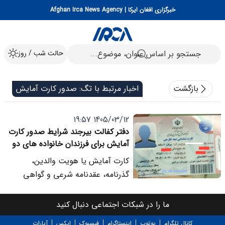
خبرگزاری افغان ایرکا | Afghan Irca News Agency
حالت شب / روز
بازگشت
اخبار مرتبط با تگ: صدور کارت آمایش
1405/03/12 19:57
دفتر کفالت بیرجند شرایط صدور کارت
آمایش برای فرزندان خانواده های دو
مدرکی را اعلام کرد
کارت آمایش یا هویت والدین،
گذرنامه، عقدنامه شرعی و گواهی
ولادت فرزند از جمله مدارک مورد نیاز
برای تشکیل پرونده است. همچنین در
ما را در شبکات اجتماعی دنبال کنید
صورت نداشتن گواهی ولادت، ارائه
کانال تلگرام
یوتوب
اینستاگرام
فیسبوک
ایکس
آپارات