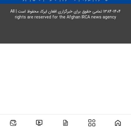
عکس پدر، مادر و فرزند به همراه
معرفی نامه آزمایش DNA الزامی
1384-1404 تمامی حقوق برای خبرگزاری افغان ایرکا، محفوظ است | All
rights are reserved for the Afghan IRCA news agency
خواهد بود.