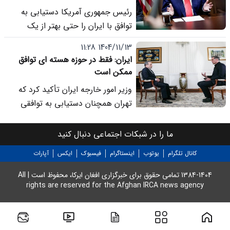
مواجه کرده است.
رئیس جمهوری آمریکا دستیابی به
توافق با ایران را حتی بهتر از یک
پیروزی نظامی» توصیف و ادعا کرد:
1404/11/13 11:28
توافق با ایران احتمالا در هفته آینده
ایران: فقط در حوزه هسته ای توافق
حاصل خواهد شد.
ممکن است
وزیر امور خارجه ایران تأکید کرد که
تهران همچنان دستیابی به توافقی
عادلانه درباره برنامه هسته ای را ممکن
می داند، اما هشدار داد در صورت
ما را در شبکات اجتماعی دنبال کنید
ناکامی مسیر دیپلماسی، هرگونه
کانال تلگرام
یوتوب
اینستاگرام
فیسبوک
ایکس
آپارات
درگیری احتمالی محدود نخواهد ماند.
1384-1404 تمامی حقوق برای خبرگزاری افغان ایرکا، محفوظ است | All
rights are reserved for the Afghan IRCA news agency