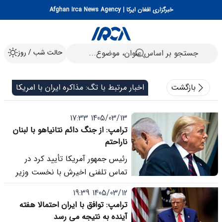
خبرگزاری افغان ایرکا | Afghan Irca News Agency
حالت شب / روز
بازگشت
اخبار مرتبط با تگ: مذاکره ایران با امریکا
1405/03/13 17:33
ترامپ: از جنگ دائم نتانیاهو با لبنان
ناراحتم
رئیس جمهور آمریکا تأیید کرد در
تماس تلفنی اخیرش با نخست وزیر
رژیم صهیونیستی با لحنی تند از ادامه
1405/03/12 19:39
حملات به لبنان انتقاد کرده، زیرا این
ترامپ: توافق با ایران احتمالا هفته
حملات روند مذاکرات با ایران را با خطر
آینده به نتیجه می رسد