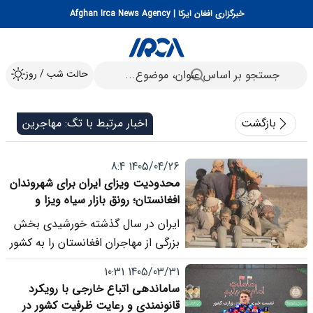
خبرگزاری افغان ایرکا | Afghan Irca News Agency
حالت شب / روز
بازگشت
اخبار مرتبط با تگ: مهاجرین
1405/04/26 8:4
محدودیت ویزای ایران برای شهروندان
افغانستان؛ رونق بازار سیاه ویزا و
قاچاق انسان
ایران در سال گذشته خورشیدی بخش
بزرگی از مهاجران افغانستان را به کشور
بازگرداند و هم زمان با محدودکردن
1405/03/31 10:31
صدور ویزا، ورود قانونی شهروندان
ساماندهی اتباع خارجی با رویکرد
افغانستان را نیز دشوارتر کرد. این
قانونمندی و رعایت ظرفیت کشور در