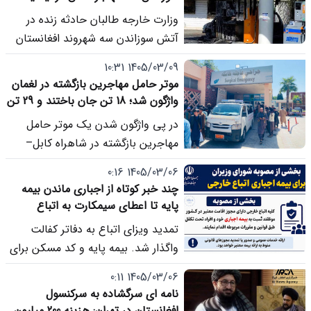
بسیاری از مهاجران افغانستانی
وزارت خارجه طالبان حادثه زنده در
احساس می کنند فاصله میان این شعار
آتش سوزاندن سه شهروند افغانستان
ها و واقعیت زندگی روزمره آنان هر روز
در ایتالیا را «تکان دهنده» خواند و
بیشتر می شود.
1405/03/09 10:31
تأکید کرد که دولت رم باید حقوق
موتر حامل مهاجرین بازگشته در لغمان
قربانیان و خانواده های آنان را تضمین
واژگون شد؛ 18 تن جان باختند و 29 تن
کند.
دیگر زخمی شدند
در پی واژگون شدن یک موتر حامل
مهاجرین بازگشته در شاهراه کابل–
جلال آباد در مربوطات ولایت لغمان، 18
1405/03/06 0:16
تن جان باخته و 29 تن دیگر زخمی
چند خبر کوتاه از اجباری ماندن بیمه
شده اند.
پایه تا اعطای سیمکارت به اتباع
تمدید ویزای اتباع به دفاتر کفالت
واگذار شد. بیمه پایه و کد مسکن برای
دریافت کارت در تیرماه اجباری است.
1405/03/06 0:11
سیمکارت رایتل به بالای 18 سال داده
نامه ای سرگشاده به سرکنسول
می شود. طرح گواهینامه با هزینه
افغانستان در تهران: هزینه 200 میلیون