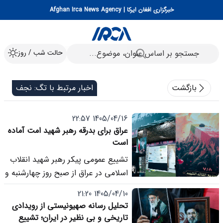
خبرگزاری افغان ایرکا | Afghan Irca News Agency
حالت شب / روز
بازگشت
اخبار مرتبط با تگ: نجف
1405/04/16 22:57
عراق برای بدرقه رهبر شهید امت آماده
است
تشییع عمومی پیکر رهبر شهید انقلاب
اسلامی در عراق از صبح روز چهارشنبه و
از شهر مقدس نجف اشرف آغاز می
1405/04/10 21:20
شود.
تحلیل رسانه صهیونیستی از رویدادی
تاریخی و بی نظیر در ایران؛ تشییع