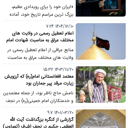
آیت الله خامنه ای، مانور قدرت و پیام
«ایران خود را برای رویدادی عظیم،
استواری نظام به منطقه و جهان
بزرگ ترین مراسم تاریخ خود، آماده
می کند؛ مراسمی که ایران از آن برای
1404/12/10 7:24
ارسال این پیام به کشورهای منطقه
اعلام تعطیل رسمی در ولایت های
استفاده خواهد کرد که این کشور پس
مختلف عراق به مناسبت شهادت امام
از ضربات سخت نیز توان برخاستن
خامنه ای
منابع عراقی از اعلام تعطیل رسمی در
دوباره را دارد.»
ولایت های مختلف عراق به مناسبت
شهادت امام خامنه ای خبر دادند.
1403/11/20 15:32
معتمد افغانستانی امام(ره) که آرزویش
زیارت مرقد پیر جماران بود
نامش حاج ناظر بود، از جمله معتمدین
و خدمتکاران امام خمینی(ره) در نجف
اشرف که در نهایت در محله گلشهر،
1401/03/20 9:7
حاشیه شهر مشهد دار فانی را وداع
گزارشی از کنگره بزرگداشت آیت الله
گفت.
العظمی حکیم در نجف اشرف (تصاویر)