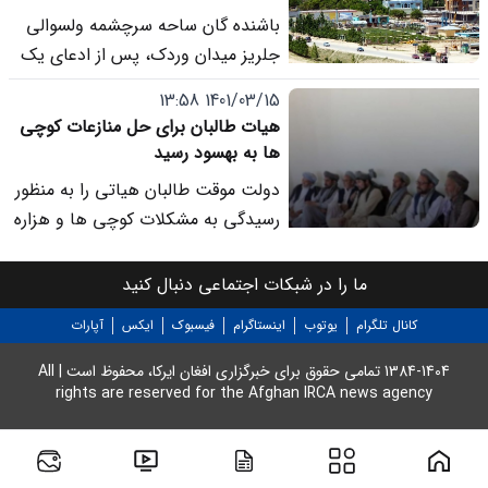
خان (دیکتاتور پیشین پاکستان) را با
و 750 هزار افغانی غرامت گرفت
باشنده گان ساحه سرچشمه ولسوالی
هیتلر مقایسه کرده و جنایات او علیه
جلریز میدان وردک، پس از ادعای یک
هزاره ها را مشابه جنایات علیه
مرد کوچی، از سوی طالبان مکلف به
یهودیان دانسته بود. مبارز ضمن تأیید
1401/03/15 13:58
پرداخت صدها هزار افغانی شده اند.
تلخ و دردناک بودن این واقعیت
هیات طالبان برای حل منازعات کوچی
ها به بهسود رسید
تاریخی، پرسش های جدی درباره زمان
بندی این اظهارات مطرح کرده است
دولت موقت طالبان هیاتی را به منظور
رسیدگی به مشکلات کوچی ها و هزاره
ها به شهرستان بهسود ولایت میدان
وردک فرستاده است.
ما را در شبکات اجتماعی دنبال کنید
کانال تلگرام
یوتوب
اینستاگرام
فیسبوک
ایکس
آپارات
1384-1404 تمامی حقوق برای خبرگزاری افغان ایرکا، محفوظ است | All
rights are reserved for the Afghan IRCA news agency