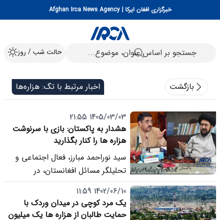
خبرگزاری افغان ایرکا | Afghan Irca News Agency
حالت شب / روز
بازگشت
اخبار مرتبط با تگ: هزاره‌ها
1405/03/03 21:55
هشدار به پاکستان: بازی با سرنوشت
هزاره ها را کنار بگذارید
سید نوراحمد مبارز، فعال اجتماعی و
تحلیلگر مسائل افغانستان، در
یادداشتی به اظهارات اخیر انورالحق
1402/06/10 11:59
کاکر، نخست وزیر پیشین پاکستان،
یک مرد کوچی در میدان وردک با
واکنش نشان داد. کاکر، عبدالرحمان
حمایت طالبان از هزاره ها یک میلیون