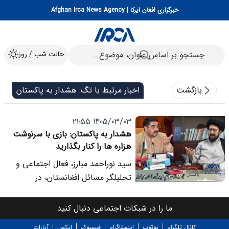
خبرگزاری افغان ایرکا | Afghan Irca News Agency
حالت شب / روز
بازگشت
اخبار مرتبط با تگ: هشدار به پاکستان
1405/03/03 21:55
هشدار به پاکستان: بازی با سرنوشت
هزاره ها را کنار بگذارید
سید نوراحمد مبارز، فعال اجتماعی و
تحلیلگر مسائل افغانستان، در
یادداشتی به اظهارات اخیر انورالحق
کاکر، نخست وزیر پیشین پاکستان،
ما را در شبکات اجتماعی دنبال کنید
واکنش نشان داد. کاکر، عبدالرحمان
کانال تلگرام
یوتوب
اینستاگرام
فیسبوک
ایکس
آپارات