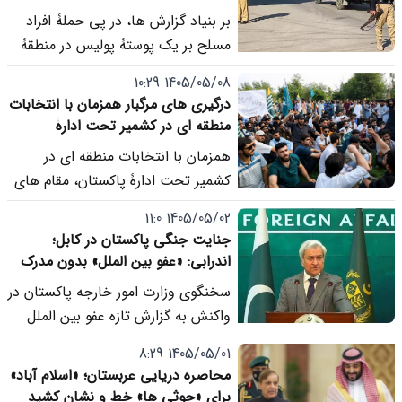
تن زخمی شدند
بر بنیاد گزارش ها، در پی حملۀ افراد
مسلح بر یک پوستۀ پولیس در منطقۀ
هنگو در خیبرپشتونخوا، دست کم 9
1405/05/08 10:29
پولیس کشته و 28 تن دیگر زخمی شده
درگیری های مرگبار همزمان با انتخابات
اند.
منطقه ای در کشمیر تحت ادارۀ
پاکستان
همزمان با انتخابات منطقه ای در
کشمیر تحت ادارۀ پاکستان، مقام های
این کشور کشته شدن یک نیروی
1405/05/02 11:0
امنیتی و دست کم سه معترض را در
جنایت جنگی پاکستان در کابل؛
درگیری ها تأیید کرده اند؛ اما رهبران
اندرابی: «عفو بین الملل» بدون مدرک
یک گروه معترض شمار جان باختگان را
صحبت می کند
سخنگوی وزارت امور خارجه پاکستان در
بیش از 30 تن می دانند، ادعایی که
واکنش به گزارش تازه عفو بین الملل
مستقلانه تأیید نشده است.
درباره حمله هوایی 26 اسفند/حوت به
1405/05/01 8:29
مرکز درمانی «امید» در کابل، این ادعا
محاصره دریایی عربستان؛ «اسلام آباد»
را «بی اساس، فاقد سند و مغایر
برای «حوثی ها» خط و نشان کشید