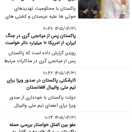
واقعیت های میدانی» خواند و هم
پاکستان با محکومیت تهدیدهای
زمان طالبان را به فراهم کردن بستر
حوثی ها علیه عربستان و کشتی های
فعالیت گروه های تروریستی در
تجاری در دریای سرخ، این اقدامات را
افغانستان متهم کرد.
1405/04/31 20:48
تهدیدی برای امنیت منطقه و آزادی
پاکستان پس از میانجی گری در جنگ
کشتیرانی دانست و بر حمایت از
ایران، از امریکا 10 میلیارد دالر خواست
حاکمیت و امنیت عربستان تأکید کرد.
رویترز گزارش داده است که پاکستان
پس از میانجی گری در مذاکرات مرتبط
با جنگ ایران، از ایالات متحده خواسته
1405/04/31 20:46
است یک تسهیلات 10 میلیارد دالری
کارشکنی پاکستان در صدور ویزا برای
برای تقویت ذخایر ارزی و حمایت از
تیم ملی والیبال افغانستان
ارزش روپیه ایجاد کند.
دولت پاکستان با خودداری از صدور
ویزا برای اعضای تیم ملی والیبال
افغانستان، از حضور آنها در رقابت های
1405/04/31 10:24
آسیایی جلوگیری کرد.
عفو بین الملل خواستار بررسی حملۀ
پاکستان بر مرکز «امید» در کابل به