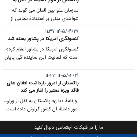
عنوان جنایت جنگی شد
سازمان عفو بین الملل می گوید که
شواهدی مبنی بر استفادۀ نظامی از
مرکز تداوی معتادان «امید» در کابل،
1405/04/27 11:37
برخلاف ادعای ارتش پاکستان، نیافته و
کنسولگری امریکا در پشاور بسته شد
خواستار بررسی حملۀ هوایی 16 مارچ
کنسولگری امریکا در پشاور اعلام کرده
بر این مرکز به عنوان یک جنایت
است که فعالیت این نماینده گی پایان
احتمالی جنگی شده است.
یافته و مسئولیت تعاملات دیپلماتیک
با خیبرپشتونخوا به سفارت امریکا در
1405/04/19 14:43
اسلام آباد انتقال یافته است.
پاکستان از امروز بازداشت افغان های
فاقد ویزۀ معتبر را آغاز می کند
روزنامۀ «دان» پاکستان به نقل از وزارت
امور داخلۀ آن کشور گزارش داده است
که از امروز (19 سرطان)، تمامی
شهروندان افغان فاقد ویزۀ معتبر در
ما را در شبکات اجتماعی دنبال کنید
پاکستان بازداشت شده و روند اخراج