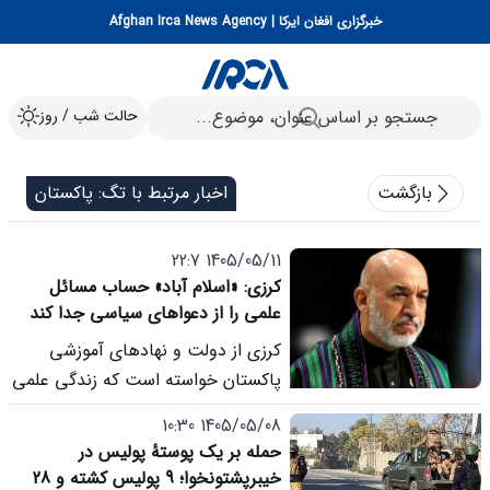
خبرگزاری افغان ایرکا | Afghan Irca News Agency
حالت شب / روز
بازگشت
اخبار مرتبط با تگ: پاکستان
1405/05/11 22:7
کرزی: «اسلام آباد» حساب مسائل
علمی را از دعواهای سیاسی جدا کند
کرزی از دولت و نهادهای آموزشی
پاکستان خواسته است که زندگی علمی
و تحصیلی دانشجویان افغانستان را از
1405/05/08 10:30
اختلافات سیاسی و مسائل دوجانبه
حمله بر یک پوستهٔ پولیس در
جدا نگه دارند.
خیبرپشتونخوا؛ 9 پولیس کشته و 28