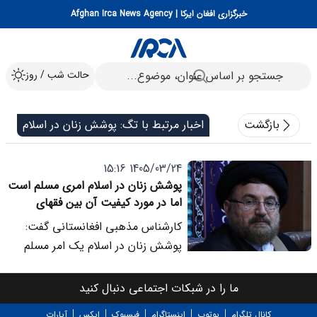
خبرگزاری افغان ایرکا | Afghan Irca News Agency
حالت شب / روز
بازگشت
اخبار مرتبط با تگ: پوشش زنان در اسلام
1405/03/24 15:16
پوشش زنان در اسلام امری مسلم است
اما در مورد کیفیت آن بین فقهای
مذاهب تفاوت دیدگاه وجود دارد
کارشناس مذهبی افغانستانی گفت:
پوشش زنان در اسلام یک امر مسلم
است و هیچ تردیدی در آن نیست اما
در مورد کیفیت و محدوده پوشش بین
ما را در شبکات اجتماعی دنبال کنید
فقهای مذاهب اسلامی تفاوت دیدگاه
کانال تلگرام
یوتوب
اینستاگرام
فیسبوک
ایکس
آپارات