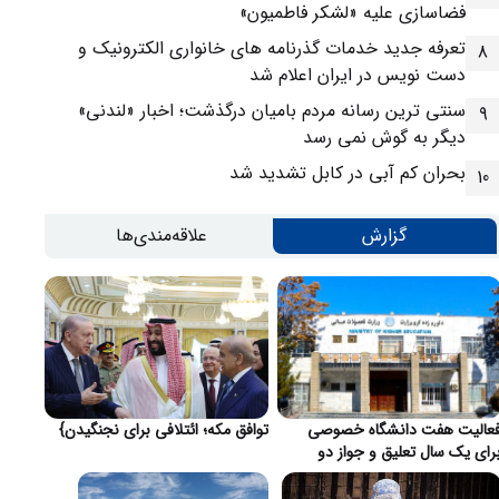
فضاسازی علیه «لشکر فاطمیون»
تعرفه جدید خدمات گذرنامه های خانواری الکترونیک و
8
دست نویس در ایران اعلام شد
سنتی ترین رسانه مردم بامیان درگذشت؛ اخبار «لندنی»
9
دیگر به گوش نمی رسد
بحران کم آبی در کابل تشدید شد
10
گزارش
علاقه‌مندی‌ها
عالیت هفت دانشگاه خصوصی
توافق مکه؛ ائتلافی برای نجنگیدن}
رای یک سال تعلیق و جواز دو
انشگاه لغو شد}