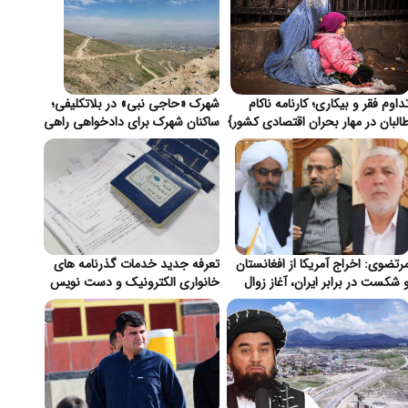
داوم فقر و بیکاری؛ کارنامه ناکام
شهرک «حاجی نبی» در بلاتکلیفی؛
البان در مهار بحران اقتصادی کشور}
ساکنان شهرک برای دادخواهی راهی
قندهار شدند}
رتضوی: اخراج آمریکا از افغانستان
تعرفه جدید خدمات گذرنامه های
 شکست در برابر ایران، آغاز زوال
خانواری الکترونیک و دست نویس
ژمونی واشنگتن}
در ایران اعلام شد}