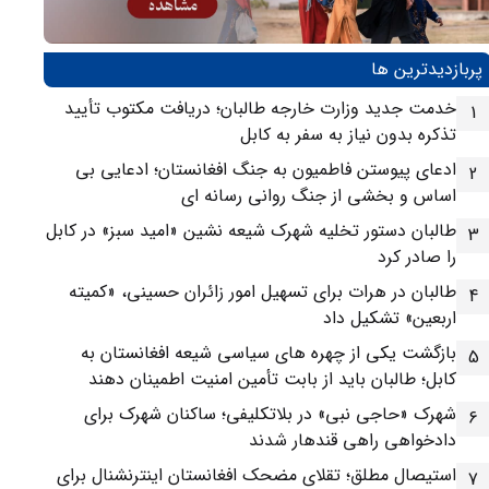
پربازدیدترین ها
خدمت جدید وزارت خارجه طالبان؛ دریافت مکتوب تأیید
1
تذکره بدون نیاز به سفر به کابل
ادعای پیوستن فاطمیون به جنگ افغانستان؛ ادعایی بی
2
اساس و بخشی از جنگ روانی رسانه ای
طالبان دستور تخلیه شهرک شیعه نشین «امید سبز» در کابل
3
را صادر کرد
طالبان در هرات برای تسهیل امور زائران حسینی، «کمیته
4
اربعین» تشکیل داد
بازگشت یکی از چهره های سیاسی شیعه افغانستان به
5
کابل؛ طالبان باید از بابت تأمین امنیت اطمینان دهند
شهرک «حاجی نبی» در بلاتکلیفی؛ ساکنان شهرک برای
6
دادخواهی راهی قندهار شدند
استیصال مطلق؛ تقلای مضحک افغانستان اینترنشنال برای
7