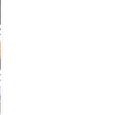
ت
ط
م
و
ه