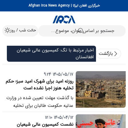
خبرگزاری افغان ایرکا | Afghan Irca News Agency
حالت شب / روز
اخبار مرتبط با تگ: کمیسیون عالی شیعیان
بازگشت
افغانستان
1405/05/17 9:24
روزنه امید برای شهرک امید سبز؛ حکم
تخلیه هنوز اجرا نشده است
با گذشت مهلت تعیین شده در وزارت
عدلیه حکومت طالبان برای تخلیه
«شهرک امید سبز»، باشندگان این
1405/04/12 12:10
شهرک می گویند که هنوز روند تخلیه
نشست کمیسیون عالی شیعیان