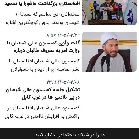
آغاز نشده است و آنان همچنان در
افغانستان؛ بزرگداشت عاشورا یا تمجید
خانه های خود حضور دارند.
از طالبان؟
سخنرانان این مراسم که عمدتا از
شیعیان بودند، بدون کوچکترین اشاره
به ایجاد محدودیت هایی که امسال
1405/02/24 18:56
نیز برای عزاداران حسینی از سوی
گفت وگوی کمیسیون عالی شیعیان با
طالبان در برخی مناطق کشور ایجاد
وزارت امر به معروف طالبان درباره
شد، به تعریف و تمجید از حکومت و
برخورد با حجت الاسلام شریفی
کمیسیون عالی شیعیان افغانستان با
امنیتی که برای عزاداران ایجاد کردند
نشر اعلامیه ای از دیدار با مسؤولان
پرداختند.
وزارت امر به معروف و نهی از منکر
1405/02/08 23:11
طالبان و طرح موضوع برخورد با حجت
تشکیل جلسه کمیسیون عالی شیعیان
الاسلام حسین داد شریفی از علمای
در پی ناامنی ها در غرب کابل
برجسته کابل خبر داد.
کمیسیون عالی شیعیان افغانستان در
واکنش به افزایش ناامنی در غرب کابل
تشکیل جلسه داد.
ما را در شبکات اجتماعی دنبال کنید