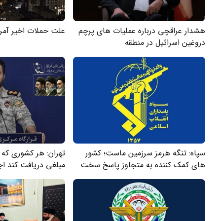
هشدار عراقچی درباره عملیات های پرچم
علت حملات اخیر آمری
دروغین اسرائیل در منطقه
سپاه: تنگه هرمز سرزمین ماست؛ کشور
تهران: هر کشوری که ا
های کمک کننده به متجاوز پاسخ سخت
مبلغی دریافت کند اجا
دریافت می کنند
را نخواهند داشت