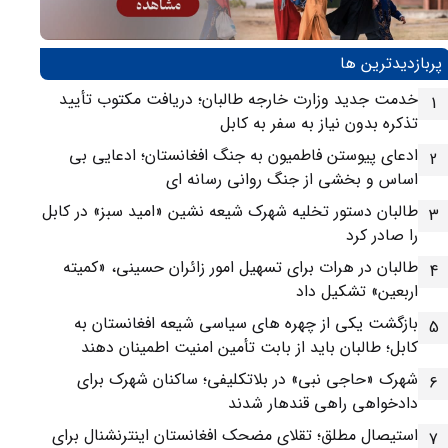
پربازدیدترین ها
خدمت جدید وزارت خارجه طالبان؛ دریافت مکتوب تأیید
1
تذکره بدون نیاز به سفر به کابل
ادعای پیوستن فاطمیون به جنگ افغانستان؛ ادعایی بی
2
اساس و بخشی از جنگ روانی رسانه ای
طالبان دستور تخلیه شهرک شیعه نشین «امید سبز» در کابل
3
را صادر کرد
طالبان در هرات برای تسهیل امور زائران حسینی، «کمیته
4
اربعین» تشکیل داد
بازگشت یکی از چهره های سیاسی شیعه افغانستان به
5
کابل؛ طالبان باید از بابت تأمین امنیت اطمینان دهند
شهرک «حاجی نبی» در بلاتکلیفی؛ ساکنان شهرک برای
6
دادخواهی راهی قندهار شدند
استیصال مطلق؛ تقلای مضحک افغانستان اینترنشنال برای
7