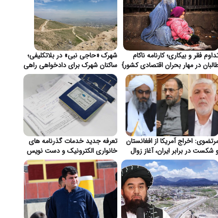
داوم فقر و بیکاری؛ کارنامه ناکام
شهرک «حاجی نبی» در بلاتکلیفی؛
البان در مهار بحران اقتصادی کشور}
ساکنان شهرک برای دادخواهی راهی
قندهار شدند}
رتضوی: اخراج آمریکا از افغانستان
تعرفه جدید خدمات گذرنامه های
 شکست در برابر ایران، آغاز زوال
خانواری الکترونیک و دست نویس
ژمونی واشنگتن}
در ایران اعلام شد}