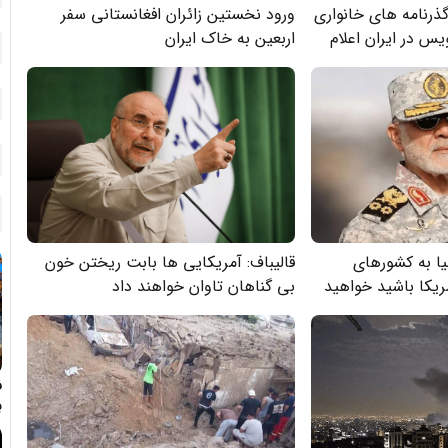
ذرنامه های خانواری
ورود نخستین زائران افغانستانی سفر
س در ایران اعلام
اربعین به خاک ایران
نبیا به کشورهای
قالیباف: آمریکایی ها بابت ریختن خون
ریکا باشید خواهید
بی گناهان تاوان خواهند داد
ف
ب
د