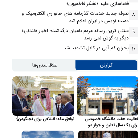
فضاسازی علیه «لشکر فاطمیون»
تعرفه جدید خدمات گذرنامه های خانواری الکترونیک و
8
دست نویس در ایران اعلام شد
سنتی ترین رسانه مردم بامیان درگذشت؛ اخبار «لندنی»
9
دیگر به گوش نمی رسد
بحران کم آبی در کابل تشدید شد
10
گزارش
علاقه‌مندی‌ها
عالیت هفت دانشگاه خصوصی
توافق مکه؛ ائتلافی برای نجنگیدن}
رای یک سال تعلیق و جواز دو
انشگاه لغو شد}