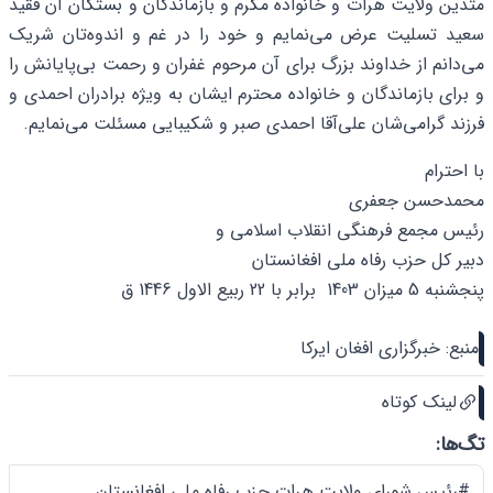
متدین ولایت هرات و خانواده مکرم و بازماندگان و بستگان آن فقید
سعید تسلیت عرض می‌نمایم و خود را در غم و اندوه‌تان شریک
می‌دانم از خداوند بزرگ برای آن مرحوم غفران و رحمت بی‌پایانش را
و برای بازماندگان و خانواده محترم ایشان به ویژه برادران احمدی و
فرزند گرامی‌شان علی‌آقا احمدی صبر و شکیبایی مسئلت می‌نمایم.
با احترام
محمدحسن جعفری
رئیس مجمع فرهنگی انقلاب اسلامی و
دبیر کل حزب رفاه ملی افغانستان
پنجشنبه 5 میزان 1403 برابر با 22 ربیع الاول 1446 ق
منبع: خبرگزاری افغان ایرکا
لینک کوتاه
تگ‌ها:
#رئیس شورای ولایت هرات حزب رفاه ملی افغانستان