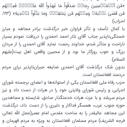
«مِّنَ ٱلۡمُؤۡمِنِینَ رِجَالࣱ صَدَقُواْ مَا عَٰهَدُواْ ٱللَّهَ عَلَیۡهِۖ فَمِنۡهُم
مَّن قَضَىٰ نَحۡبَهُۥ وَمِنۡهُم مَّن یَنتَظِرُۖ وَمَا بَدَّلُواْ تَبۡدِیلا» (23/
احزاب)
با کمال تأسف و تأثر فراوان خبر درگذشت برادر مجاهد و مبارز
خستگی‌ناپذیر جناب آقای نثار احمد احمدی را دریافت نمودم بسیار
ناراحت و متأثر شدم، خداوند رحمت نماید آقای احمدی را از مردان
بزرگ و خوب روزگار ما بود و از محبین واقعی اهل بیت(علیهم
السلام).
بدون شک درگذشت آقای احمدی ضایعه جبران‌ناپذیر برای مردم
دردمند افغانستان است.
حزب رفاه ملی افغانستان یکی از استوانه‌ها و اعضای برجسته شورای
اجرایی و رئیس شورای ولایتی خود را در هرات از دست داد و نیز
مردم سربلند و با عزت هرات خدمتگذار صادق، شایسته و مجاهدین
حوزه جنوب غرب، همسگر فداکار و دلیری را از دست داد، درگذشت
این مجاهد عالیقدر را به ساحت مقدس امام عصر(عجل الله تعالی
فرجه الشریف) مردم مسلمان افغانستان به ویژه به مردم قهرمان و