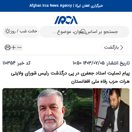
خبرگزاری افغان ایرکا | Afghan Irca News Agency
حالت شب / روز
بازگشت
تاریخ انتشار:
1403/07/05 10:50
کد خبر: 110354
پیام تسلیت استاد جعفری در پی درگذشت رئیس شورای ولایتی
هرات حزب رفاه ملی افغانستان