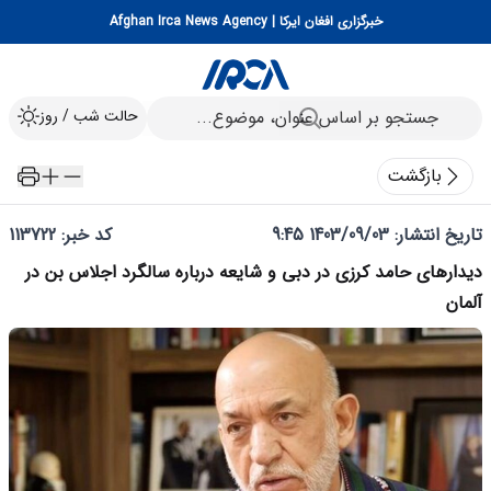
خبرگزاری افغان ایرکا | Afghan Irca News Agency
حالت شب / روز
بازگشت
تاریخ انتشار:
1403/09/03 9:45
کد خبر: 113722
دیدارهای حامد کرزی در دبی و شایعه درباره سالگرد اجلاس بن در
آلمان