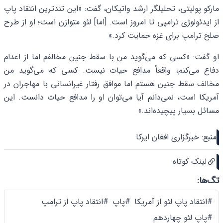
مارکو پولیتی، تحلیلگر ارشد واتیکان، گفت: «این تندترین انتقاد پاپ
از ایدئولوژی ترامپی تا امروز است. [اما] لئو متوازن است؛ او از طرح
صلح ترامپ برای غزه حمایت کرد.»
او گفت: «کسی که می‌گوید من با سقط جنین مخالفم اما از اعدام
دفاع می‌کنم، واقعاً مدافع حیات نیست. کسی که می‌گوید من
مخالف سقط جنین هستم اما موافق رفتار غیرانسانی با مهاجران در
آمریکا است، نمی‌دانم آیا می‌توان او را مدافع حیات دانست. این
مسائل بسیار پیچیده‌اند.»
منبع: خبرگزاری افغان ایرکا
لینک کوتاه
تگ‌ها:
#انتقاد پاپ لئو از آمریکا
#پاپ
#انتقاد پاپ از ترامپ
#پاپ لئو چهاردهم