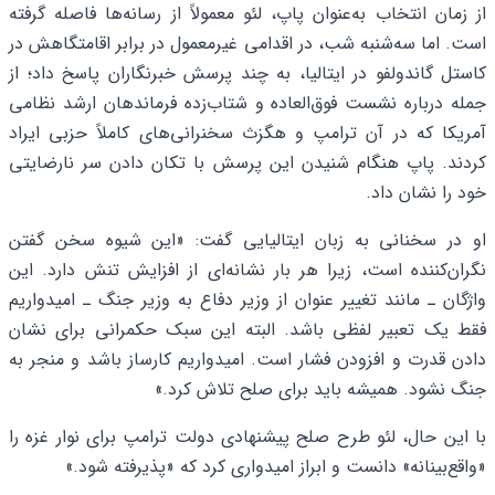
از زمان انتخاب به‌عنوان پاپ، لئو معمولاً از رسانه‌ها فاصله گرفته
است. اما سه‌شنبه شب، در اقدامی غیرمعمول در برابر اقامتگاهش در
کاستل گاندولفو در ایتالیا، به چند پرسش خبرنگاران پاسخ داد؛ از
جمله درباره نشست فوق‌العاده و شتاب‌زده فرماندهان ارشد نظامی
آمریکا که در آن ترامپ و هگزث سخنرانی‌های کاملاً حزبی ایراد
کردند. پاپ هنگام شنیدن این پرسش با تکان دادن سر نارضایتی
خود را نشان داد.
او در سخنانی به زبان ایتالیایی گفت: «این شیوه سخن گفتن
نگران‌کننده است، زیرا هر بار نشانه‌ای از افزایش تنش دارد. این
واژگان ـ مانند تغییر عنوان از وزیر دفاع به وزیر جنگ ـ امیدواریم
فقط یک تعبیر لفظی باشد. البته این سبک حکمرانی برای نشان
دادن قدرت و افزودن فشار است. امیدواریم کارساز باشد و منجر به
جنگ نشود. همیشه باید برای صلح تلاش کرد.»
با این حال، لئو طرح صلح پیشنهادی دولت ترامپ برای نوار غزه را
«واقع‌بینانه» دانست و ابراز امیدواری کرد که «پذیرفته شود.»