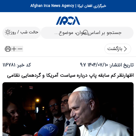
خبرگزاری افغان ایرکا | Afghan Irca News Agency
حالت شب / روز
بازگشت
تاریخ انتشار:
1404/07/10 9:7
کد خبر: 116781
اظهارنظر کم سابقه پاپ درباره سیاست آمریکا و گردهمایی نظامی