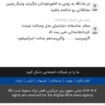
ان شاءالله به زودی به کشورخودتان بازگردید ودیگر چنین
مشکلاتی رو نداشته باشید
نجف علی تاجیک 10501358
سلام .متاسفانه دنیادنیای عدل وعدالت نیست
.فریادهابجائی نمی رسد.که
اگرمیرسید.........واگربرسدهم عدالت اجرانمیشود.
ما را در شبکات اجتماعی دنبال کنید
کانال تلگرام
یوتوب
اینستاگرام
فیسبوک
ایکس
آپارات
1384-1404 تمامی حقوق برای خبرگزاری افغان ایرکا، محفوظ است | All
rights are reserved for the Afghan IRCA news agency