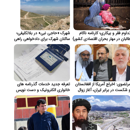
داوم فقر و بیکاری؛ کارنامه ناکام
شهرک «حاجی نبی» در بلاتکلیفی؛
البان در مهار بحران اقتصادی کشور}
ساکنان شهرک برای دادخواهی راهی
قندهار شدند}
رتضوی: اخراج آمریکا از افغانستان
تعرفه جدید خدمات گذرنامه های
 شکست در برابر ایران، آغاز زوال
خانواری الکترونیک و دست نویس
ژمونی واشنگتن}
در ایران اعلام شد}