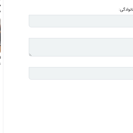
ط
انوادگی:
ن
ک
ت
غ
-