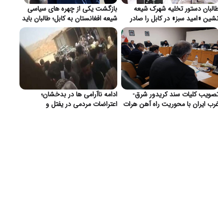
البان دستور تخلیه شهرک شیعه
بازگشت یکی از چهره های سیاسی
شین «امید سبز» در کابل را صادر
شیعه افغانستان به کابل؛ طالبان باید
رد}
از بابت تأمین امنیت اطمینان دهند}
صویب کلیات سند کریدور شرق-
ادامه ناآرامی ها در بدخشان؛
رب ایران با محوریت راه آهن هرات
اعتراضات مردمی در یفتل و
 مزارشریف }
تیراندازی به سوی ساختمان ریاست
استخبارات طالبان در فیض آباد}