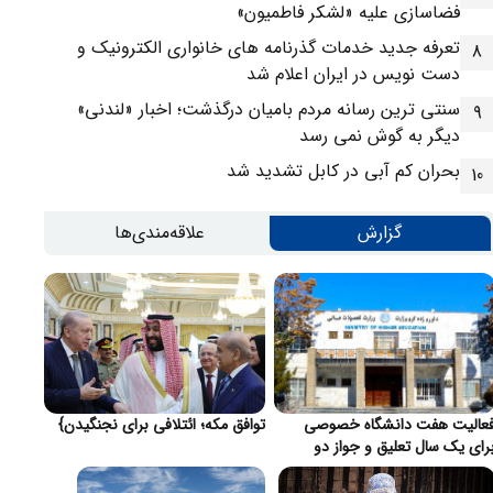
فضاسازی علیه «لشکر فاطمیون»
تعرفه جدید خدمات گذرنامه های خانواری الکترونیک و
8
دست نویس در ایران اعلام شد
سنتی ترین رسانه مردم بامیان درگذشت؛ اخبار «لندنی»
9
دیگر به گوش نمی رسد
بحران کم آبی در کابل تشدید شد
10
گزارش
علاقه‌مندی‌ها
عالیت هفت دانشگاه خصوصی
توافق مکه؛ ائتلافی برای نجنگیدن}
رای یک سال تعلیق و جواز دو
انشگاه لغو شد}