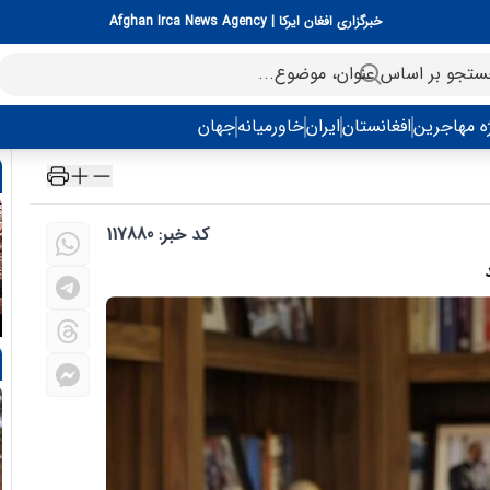
خبرگزاری افغان ایرکا | Afghan Irca News Agency
ه مهاجرین
افغانستان
ایران
خاورمیانه
جهان
کد خبر: 117880