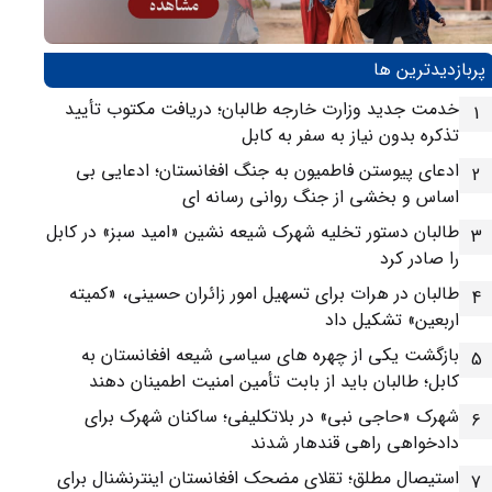
پربازدیدترین ها
خدمت جدید وزارت خارجه طالبان؛ دریافت مکتوب تأیید
1
تذکره بدون نیاز به سفر به کابل
ادعای پیوستن فاطمیون به جنگ افغانستان؛ ادعایی بی
2
اساس و بخشی از جنگ روانی رسانه ای
طالبان دستور تخلیه شهرک شیعه نشین «امید سبز» در کابل
3
را صادر کرد
طالبان در هرات برای تسهیل امور زائران حسینی، «کمیته
4
اربعین» تشکیل داد
بازگشت یکی از چهره های سیاسی شیعه افغانستان به
5
کابل؛ طالبان باید از بابت تأمین امنیت اطمینان دهند
شهرک «حاجی نبی» در بلاتکلیفی؛ ساکنان شهرک برای
6
دادخواهی راهی قندهار شدند
استیصال مطلق؛ تقلای مضحک افغانستان اینترنشنال برای
7