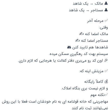
👤 مالک → یک شاهد
👤 مستاجر → یک شاهد
✅ مرحله آخر
وقتی:
مالک امضا کنه ✍️
مستاجر امضا کنه ✍️
شاهدها هم تایید کنن 👥
سیستم بهت کد رهگیری مسکن میده.
🎉 اون کد رو می‌بری دفتر کفالت یا هرجایی که لازم داری.
✅ مزیتش اینه که:
💰 کاملاً رایگانه
و لازم نیست بری بنگاه املاک.
✅نکته مهم
مهاجرینی که خانه قولنامه ای به نام خودشان است فعلا با این روش
نمی‌توانند ثبت نام کنند