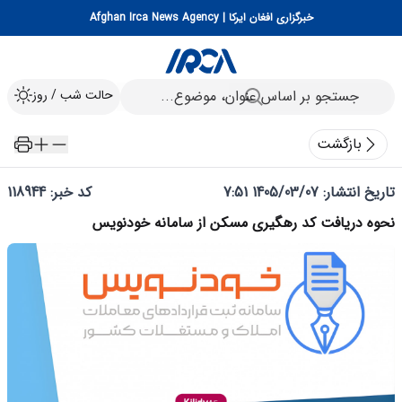
خبرگزاری افغان ایرکا | Afghan Irca News Agency
حالت شب / روز
بازگشت
تاریخ انتشار:
1405/03/07 7:51
کد خبر: 118944
نحوه دریافت کد رهگیری مسکن از سامانه خودنویس