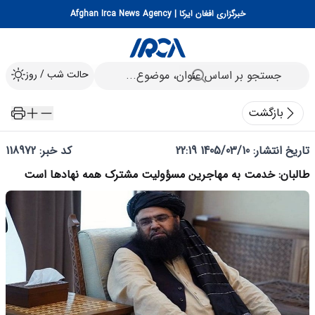
خبرگزاری افغان ایرکا | Afghan Irca News Agency
حالت شب / روز
بازگشت
تاریخ انتشار:
1405/03/10 22:19
کد خبر: 118972
طالبان: خدمت به مهاجرین مسؤولیت مشترک همه نهادها است