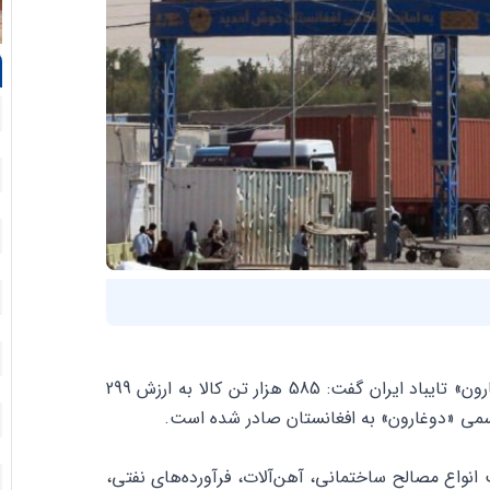
معاون توسعه اقتصادی سازمان منطقه آزاد تجاری، صنعتی «دوغارون» تایباد ایران گفت: 585 هزار تن کالا به ارزش 299
ه رسمی «دوغارون» به افغانستان صادر شده است.
 انواع مصالح ساختمانی، آهن‌آلات، فرآورده‌های نفتی،