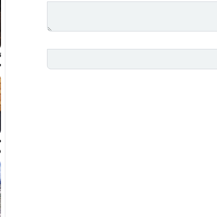
ت
ط
م
و
ه