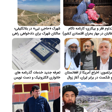
داوم فقر و بیکاری؛ کارنامه ناکام
شهرک «حاجی نبی» در بلاتکلیفی؛
البان در مهار بحران اقتصادی کشور}
ساکنان شهرک برای دادخواهی راهی
قندهار شدند}
رتضوی: اخراج آمریکا از افغانستان
تعرفه جدید خدمات گذرنامه های
 شکست در برابر ایران، آغاز زوال
خانواری الکترونیک و دست نویس
ژمونی واشنگتن}
در ایران اعلام شد}