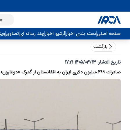
صفحه اصلی
دسته بندی اخبار
آرشیو اخبار
چند رسانه ای
تصاویر
ویژ
بازگشت
تاریخ انتشار:
1405/03/13 17:21
صادرات 299 میلیون دلاری ایران به افغانستان از گمرک «دوغارون»