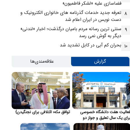
فضاسازی علیه «لشکر فاطمیون»
تعرفه جدید خدمات گذرنامه های خانواری الکترونیک و
8
دست نویس در ایران اعلام شد
سنتی ترین رسانه مردم بامیان درگذشت؛ اخبار «لندنی»
9
دیگر به گوش نمی رسد
بحران کم آبی در کابل تشدید شد
10
گزارش
علاقه‌مندی‌ها
عالیت هفت دانشگاه خصوصی
توافق مکه؛ ائتلافی برای نجنگیدن}
رای یک سال تعلیق و جواز دو
انشگاه لغو شد}