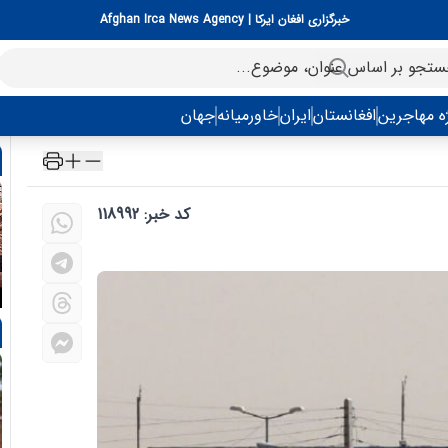
خبرگزاری افغان ایرکا | Afghan Irca News Agency
ه مهاجرین
افغانستان
ایران
خاورمیانه
جهان
کد خبر: 118992