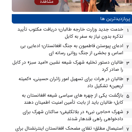
پربازدیدترین ها
خدمت جدید وزارت خارجه طالبان؛ دریافت مکتوب تأیید
1
تذکره بدون نیاز به سفر به کابل
ادعای پیوستن فاطمیون به جنگ افغانستان؛ ادعایی بی
2
اساس و بخشی از جنگ روانی رسانه ای
طالبان دستور تخلیه شهرک شیعه نشین «امید سبز» در کابل
3
را صادر کرد
طالبان در هرات برای تسهیل امور زائران حسینی، «کمیته
4
اربعین» تشکیل داد
بازگشت یکی از چهره های سیاسی شیعه افغانستان به
5
کابل؛ طالبان باید از بابت تأمین امنیت اطمینان دهند
شهرک «حاجی نبی» در بلاتکلیفی؛ ساکنان شهرک برای
6
دادخواهی راهی قندهار شدند
استیصال مطلق؛ تقلای مضحک افغانستان اینترنشنال برای
7