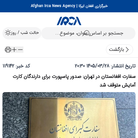
خبرگزاری افغان ایرکا | Afghan Irca News Agency
حالت شب / روز
بازگشت
تاریخ انتشار:
1405/03/28 20:30
کد خبر: 119142
سفارت افغانستان در تهران: صدور پاسپورت برای دارندگان کارت
آمایش متوقف شد