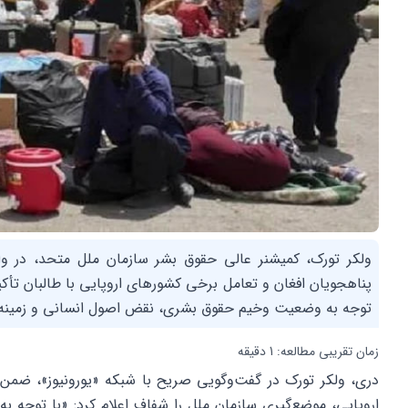
ولکر تورک، کمیشنر عالی حقوق بشر سازمان ملل متحد، در واک
پناهجویان افغان و تعامل برخی کشورهای اروپایی با طالبان تأکید 
توجه به وضعیت وخیم حقوق بشری، نقض اصول انسانی و زمینه 
زمان تقریبی مطالعه: 1 دقیقه
دری، ولکر تورک در گفت‌وگویی صریح با شبکه «یورونیوز»، ضمن 
اروپایی، موضع‌گیری سازمان ملل را شفاف اعلام کرد: «با توجه به