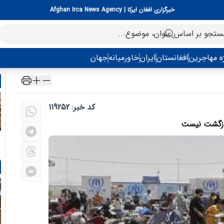
خبرگزاری افغان ایرکا | Afghan Irca News Agency
ه مهاجرین
افغانستان
ایران
خاورمیانه
جهان
کد خبر: 119252
بازگشت نیست