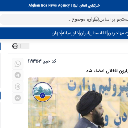
خبرگزاری افغان ایرکا | Afghan Irca News Agency
ه مهاجرین
افغانستان
ایران
خاورمیانه
جهان
کد خبر: 119353