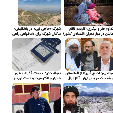
داوم فقر و بیکاری؛ کارنامه ناکام
شهرک «حاجی نبی» در بلاتکلیفی؛
البان در مهار بحران اقتصادی کشور}
ساکنان شهرک برای دادخواهی راهی
قندهار شدند}
رتضوی: اخراج آمریکا از افغانستان
تعرفه جدید خدمات گذرنامه های
 شکست در برابر ایران، آغاز زوال
خانواری الکترونیک و دست نویس
ژمونی واشنگتن}
در ایران اعلام شد}