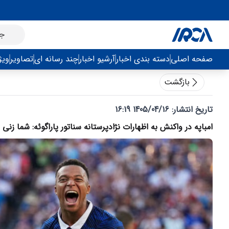
صفحه اصلی
دسته بندی اخبار
آرشیو اخبار
چند رسانه ای
تصاویر
ویژ
بازگشت
تاریخ انتشار:
1405/04/16 16:19
امباپه در واکنش به اظهارات نژادپرستانه سناتور پاراگوئه: شما زنی