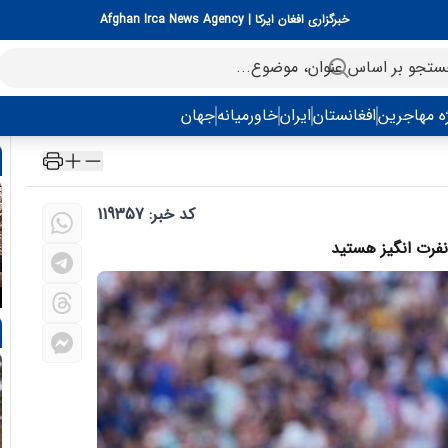
خبرگزاری افغان ایرکا | Afghan Irca News Agency
ه مهاجرین
افغانستان
ایران
خاورمیانه
جهان
کد خبر: 119357
 نفرت انگیز هستید