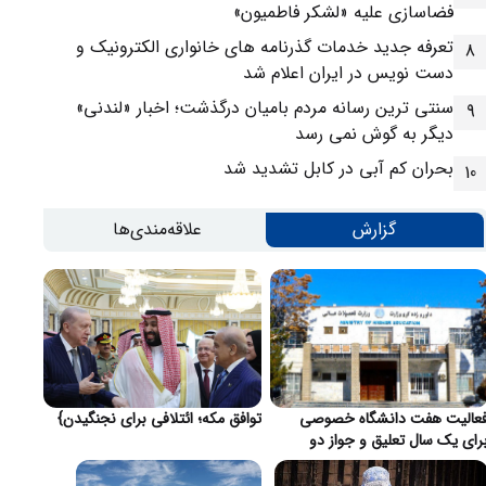
فضاسازی علیه «لشکر فاطمیون»
تعرفه جدید خدمات گذرنامه های خانواری الکترونیک و
8
دست نویس در ایران اعلام شد
سنتی ترین رسانه مردم بامیان درگذشت؛ اخبار «لندنی»
9
دیگر به گوش نمی رسد
بحران کم آبی در کابل تشدید شد
10
گزارش
علاقه‌مندی‌ها
عالیت هفت دانشگاه خصوصی
توافق مکه؛ ائتلافی برای نجنگیدن}
رای یک سال تعلیق و جواز دو
انشگاه لغو شد}