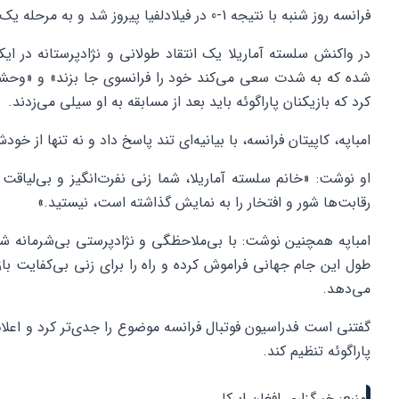
فرانسه روز شنبه با نتیجه 1-0 در فیلادلفیا پیروز شد و به مرحله یک چهارم نهایی راه یافت.
در واکنش سلسته آماریلا یک انتقاد طولانی و نژادپرستانه در ای
شده که به شدت سعی می‌کند خود را فرانسوی جا بزند» و «وحشی
کرد که بازیکنان پاراگوئه باید بعد از مسابقه به او سیلی می‌زدند.
امباپه، کاپیتان فرانسه، با بیانیه‌ای تند پاسخ داد و نه تنها از خودش
او نوشت: «خانم سلسته آماریلا، شما زنی نفرت‌انگیز و بی‌لیاقت
رقابت‌ها شور و افتخار را به نمایش گذاشته است، نیستید.»
امباپه همچنین نوشت: با بی‌ملاحظگی و نژادپرستی بی‌شرمانه شما
طول این جام جهانی فراموش کرده و راه را برای زنی بی‌کفایت با
می‌دهد.
گفتنی است فدراسیون فوتبال فرانسه موضوع را جدی‌تر کرد و اعلا
پاراگوئه تنظیم کند.
منبع: خبرگزاری افغان ایرکا