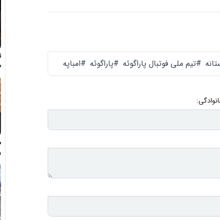
ت
تانه
#تیم ملی فوتبال پاراگوئه
#پاراگوئه
#امباپه
ط
انوادگی:
م
و
ه