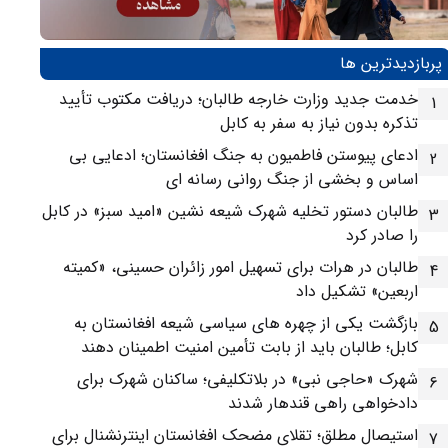
پربازدیدترین ها
خدمت جدید وزارت خارجه طالبان؛ دریافت مکتوب تأیید
1
تذکره بدون نیاز به سفر به کابل
ادعای پیوستن فاطمیون به جنگ افغانستان؛ ادعایی بی
2
اساس و بخشی از جنگ روانی رسانه ای
طالبان دستور تخلیه شهرک شیعه نشین «امید سبز» در کابل
3
را صادر کرد
طالبان در هرات برای تسهیل امور زائران حسینی، «کمیته
4
اربعین» تشکیل داد
بازگشت یکی از چهره های سیاسی شیعه افغانستان به
5
کابل؛ طالبان باید از بابت تأمین امنیت اطمینان دهند
شهرک «حاجی نبی» در بلاتکلیفی؛ ساکنان شهرک برای
6
دادخواهی راهی قندهار شدند
استیصال مطلق؛ تقلای مضحک افغانستان اینترنشنال برای
7